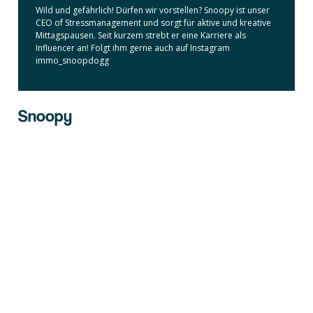
Wild und gefährlich! Dürfen wir vorstellen? Snoopy ist unser
CEO of Stressmanagement und sorgt für aktive und kreative
Mittagspausen. Seit kurzem strebt er eine Karriere als
Influencer an! Folgt ihm gerne auch auf Instagram
immo_snoopdogg
Snoopy